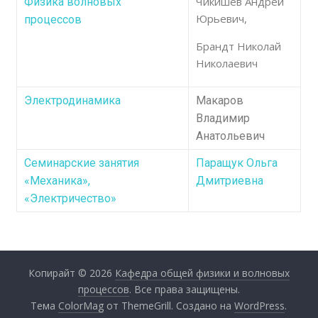
Чикишев Андрей
Физика волновых
Юрьевич,
процессов
Брандт Николай
Николаевич
Электродинамика
Макаров
Владимир
Анатольевич
Семинарские занятия
Паращук Ольга
«Механика»,
Дмитриевна
«Электричество»
Копирайт © 2026
Кафедра общей физики и волновых
процессов
. Все права защищены.
Тема
ColorMag
от ThemeGrill. Создано на
WordPress
.