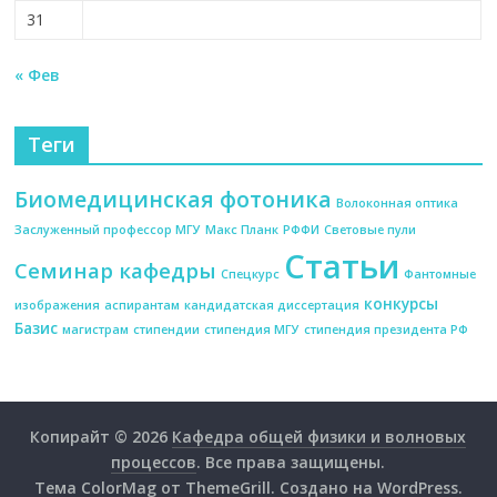
31
« Фев
Теги
Биомедицинская фотоника
Волоконная оптика
Заслуженный профессор МГУ
Макс Планк
РФФИ
Световые пули
Статьи
Семинар кафедры
Спецкурс
Фантомные
конкурсы
изображения
аспирантам
кандидатская диссертация
Базис
магистрам
стипендии
стипендия МГУ
стипендия президента РФ
Копирайт © 2026
Кафедра общей физики и волновых
процессов
. Все права защищены.
Тема
ColorMag
от ThemeGrill. Создано на
WordPress
.