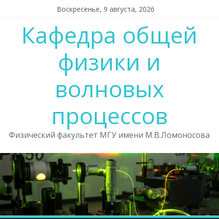
Skip
Воскресенье, 9 августа, 2026
to
Кафедра общей
content
физики и
волновых
процессов
Физический факультет МГУ имени М.В.Ломоносова