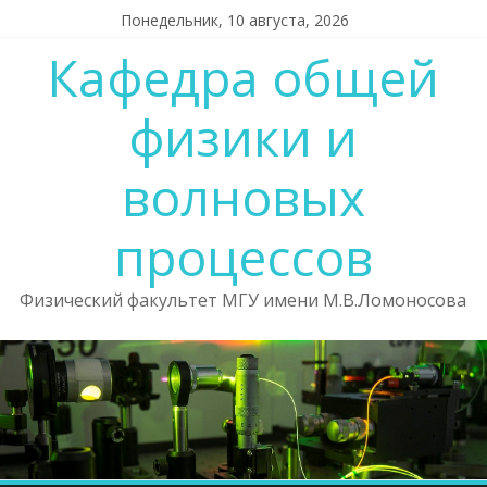
Skip
Понедельник, 10 августа, 2026
to
Кафедра общей
content
физики и
волновых
процессов
Физический факультет МГУ имени М.В.Ломоносова