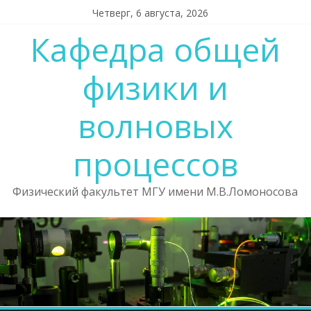
Skip
Четверг, 6 августа, 2026
to
Кафедра общей
content
физики и
волновых
процессов
Физический факультет МГУ имени М.В.Ломоносова