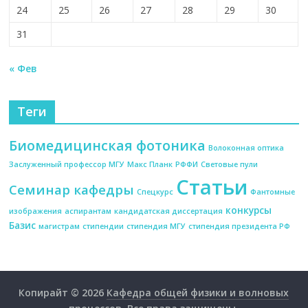
24
25
26
27
28
29
30
31
« Фев
Теги
Биомедицинская фотоника
Волоконная оптика
Заслуженный профессор МГУ
Макс Планк
РФФИ
Световые пули
Статьи
Семинар кафедры
Спецкурс
Фантомные
конкурсы
изображения
аспирантам
кандидатская диссертация
Базис
магистрам
стипендии
стипендия МГУ
стипендия президента РФ
Копирайт © 2026
Кафедра общей физики и волновых