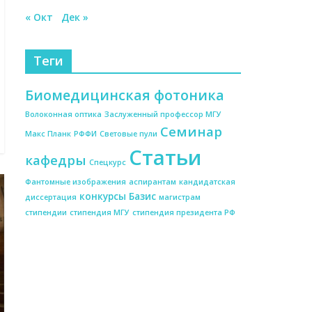
« Окт
Дек »
Теги
Биомедицинская фотоника
Волоконная оптика
Заслуженный профессор МГУ
Семинар
Макс Планк
РФФИ
Световые пули
Статьи
кафедры
Спецкурс
Фантомные изображения
аспирантам
кандидатская
конкурсы Базис
диссертация
магистрам
стипендии
стипендия МГУ
стипендия президента РФ