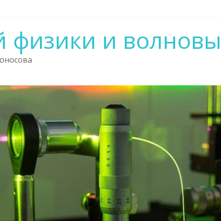
 физики и волновы
моносова