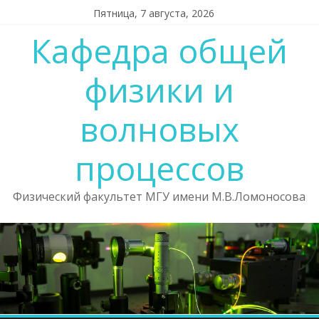
Skip
Пятница, 7 августа, 2026
to
Кафедра общей
content
физики и
волновых
процессов
Физический факультет МГУ имени М.В.Ломоносова