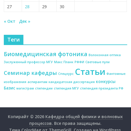
27
28
29
30
« Окт
Дек »
Теги
Биомедицинская фотоника
Волоконная оптика
Заслуженный профессор МГУ
Макс Планк
РФФИ
Световые пули
Статьи
Семинар кафедры
Спецкурс
Фантомные
конкурсы
изображения
аспирантам
кандидатская диссертация
Базис
магистрам
стипендии
стипендия МГУ
стипендия президента РФ
Копирайт © 2026
Кафедра общей физики и волновых
процессов
. Все права защищены.
Тема
ColorMag
от ThemeGrill. Создано на
WordPress
.